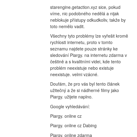
starengine.getaction.xyz sice, pokud 
víme, nic podobného nedělá a nijak 
neblokuje přístupy odkudkoliv, takže by 
toto nemělo vadit.
Všechny tyto problémy lze vyřešit kromě 
rychlosti internetu, proto v tomto 
seznamu najdete pouze stránky ke 
sledování Piargy. na internetu zdarma v 
češtině a s kvalitními videi, kde tento 
problém neexistuje nebo existuje 
neexistuje. velmi vzácné.
Doufám, že pro vás byl tento článek 
užitečný a že si nádherné filmy jako 
Piargy. užijete naplno.
Google vyhledávání:
Piargy. online cz
Piargy. online cz Dabing
Piargy. online zdarma