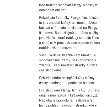
Kde můžete sledovat Piargy. s českým 
dabingem online?
Pokud jste fanoušky Piargy. film, jakože 
to je v zásadě každý, asi dnes můžete 
bojovat s tím, kde se vlastně na Piargy. 
film dívat. Samozřejmě tu máme služby 
jako Netflix, které nabízejí spoustu filmů 
a seriálů, V praxi tak sice najdete velkou 
nabídku všeho možného.
Výše uvedená stránka vám umožňuje 
sledovat filmy Piargy. bez registrace a 
zdarma. Stačí navštívit stránky a užít si 
čas sledování!
Pokud hledáte nejlepší služby s filmy 
česky s dabingem, podívejte se sem.
Pro sledování Piargy. film v CZ, SK nebo 
originálním jazyce, (123.getaction.xyz). 
Nabídka je opravdu fantastická a jen 
letmý pohled na úvodní stránku, kde si 