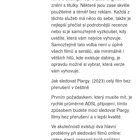
znění s titulky. Některé jsou zase skvěle 
použitelné a téměř bez reklam. Každá z 
těchto služeb má něco do sebe, takže je 
nejlepší přečíst si podrobnější recenze 
nebo si je samozřejmě vyzkoušet, kdy 
uvidíte, která vám nejvíce vyhovuje. 
Samozřejmě tato volba není u úplně 
všech filmů a seriálů, ale minimálně i 
větších hitů, kde existuje dabing, je 
opravdu možné si vybrat, která verze 
vám vyhovuje.
Jak sledovat Piargy. (2023) celý film bez 
přerušení v češtině
Prvním požadavkem, který musíte mít, je 
rychlé průměrné ADSL připojení, tímto 
způsobem budete moci sledovat Piargy. 
filmy bez přerušení a v lepší kvalitě.
Ve skutečnosti existují dva hlavní 
problémy při sledování filmů online: 
videa, která zamrzají kvůli načítání 