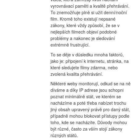
vyrovnávací paměti a kvalitě přehrávání. 
To znemožňuje plně si užít denní/noční 
film. Kromě toho existují nepsané 
zákony, které vždy způsobí, že se v 
nejlepších filmech objeví podobné 
problémy a nakonec je sledování 
extrémně frustrující.
To se děje v důsledku mnoha faktorů, 
jako je: připojení k internetu, stránka, na 
které sledujete filmy zdarma, nebo 
zvolená kvalita přehrávání.
Některé weby monitorují, odkud se na ně 
díváme a díky IP adrese jsou schopni 
poznat minimálně stát, ve kterém se 
nacházíme a poté třeba nabízet trochu 
jiný obsah upravený právě pro daný stát, 
případně mohou blokovat přístupy podle 
toho, kde se nacházíte. Důvody mohou 
být různé, často za vším stojí zákony 
různých států.