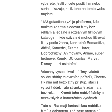
vyberete, jestli chcete pustit film nebo 
seriál, ukazuje, kolik toho na tomto webu 
najdete.
"123.getaction.xyz" je platforma, kde 
můžete zdarma sledovat filmy bez 
reklam a legálně s rozsáhlým filmovým 
katalogem, kde uživatelé mohou filtrovat 
filmy podle žánru, konkrétně Romantika, 
Akční, Komedie, Drama, Horor, 
Dobrodružný, Animovaný, Anime, super 
hrdinové. Komik. DC comics, Marvel, 
Disney, mezi ostatními.
Všechny vysoce kvalitní filmy, včetně 
solidní sbírky televizních pořadů, Chcete-
li k nim mít bezplatný přístup, stačí si 
vytvořit účet. Tato stránka je zdarma a 
bez reklam. Kromě toho nabízí články o 
nezávislých a komerčních vydáních.
Tato služba mají fantastickou nabídku 
filmů s dabingem, jiné zase originální 