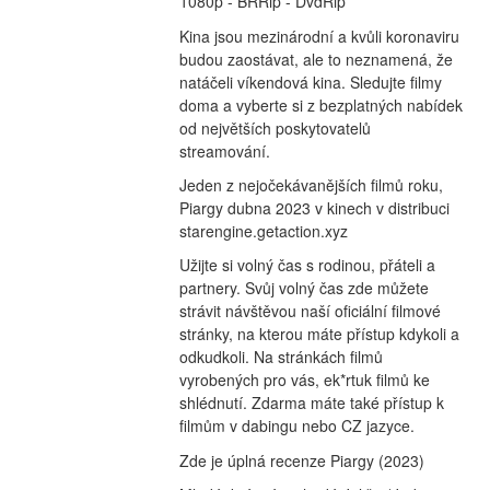
1080p - BRRip - DvdRip
Kina jsou mezinárodní a kvůli koronaviru 
budou zaostávat, ale to neznamená, že 
natáčeli víkendová kina. Sledujte filmy 
doma a vyberte si z bezplatných nabídek 
od největších poskytovatelů 
streamování.
Jeden z nejočekávanějších filmů roku, 
Piargy dubna 2023 v kinech v distribuci 
starengine.getaction.xyz
Užijte si volný čas s rodinou, přáteli a 
partnery. Svůj volný čas zde můžete 
strávit návštěvou naší oficiální filmové 
stránky, na kterou máte přístup kdykoli a 
odkudkoli. Na stránkách filmů 
vyrobených pro vás, ek*rtuk filmů ke 
shlédnutí. Zdarma máte také přístup k 
filmům v dabingu nebo CZ jazyce.
Zde je úplná recenze Piargy (2023)