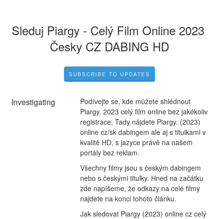
Sleduj Piargy - Celý Film Online 2023 
Česky CZ DABING HD
SUBSCRIBE TO UPDATES
Investigating
Podívejte se, kde můžete shlédnout 
Piargy. 2023 celý film online bez jakékoliv 
registrace, Tady nájdete Piargy. (2023) 
online cz/sk dabingem ale aj s titulkami v 
kvalitě HD, s jazyce právě na našem 
portály bez reklam.
Všechny filmy jsou s českým dabingem 
nebo s českými titulky. Hned na začátku 
zde napíšeme, že odkazy na celé filmy 
najdete na konci tohoto článku.
Jak sledovat Piargy (2023) online cz celý 