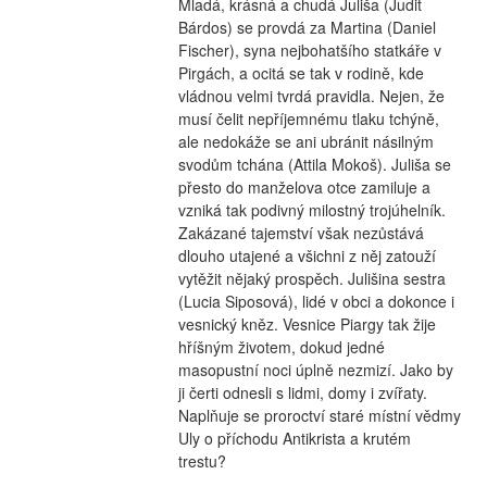
Mladá, krásná a chudá Juliša (Judit 
Bárdos) se provdá za Martina (Daniel 
Fischer), syna nejbohatšího statkáře v 
Pirgách, a ocitá se tak v rodině, kde 
vládnou velmi tvrdá pravidla. Nejen, že 
musí čelit nepříjemnému tlaku tchýně, 
ale nedokáže se ani ubránit násilným 
svodům tchána (Attila Mokoš). Juliša se 
přesto do manželova otce zamiluje a 
vzniká tak podivný milostný trojúhelník. 
Zakázané tajemství však nezůstává 
dlouho utajené a všichni z něj zatouží 
vytěžit nějaký prospěch. Julišina sestra 
(Lucia Siposová), lidé v obci a dokonce i 
vesnický kněz. Vesnice Piargy tak žije 
hříšným životem, dokud jedné 
masopustní noci úplně nezmizí. Jako by 
ji čerti odnesli s lidmi, domy i zvířaty. 
Naplňuje se proroctví staré místní vědmy 
Uly o příchodu Antikrista a krutém 
trestu?