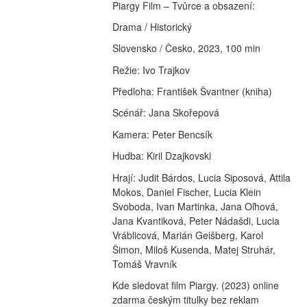
Piargy Film – Tvůrce a obsazení:
Drama / Historický
Slovensko / Česko, 2023, 100 min
Režie: Ivo Trajkov
Předloha: František Švantner (kniha)
Scénář: Jana Skořepová
Kamera: Peter Bencsík
Hudba: Kiril Dzajkovski
Hrají: Judit Bárdos, Lucia Siposová, Attila 
Mokos, Daniel Fischer, Lucia Klein 
Svoboda, Ivan Martinka, Jana Oľhová, 
Jana Kvantiková, Peter Nádašdi, Lucia 
Vráblicová, Marián Geišberg, Karol 
Šimon, Miloš Kusenda, Matej Struhár, 
Tomáš Vravník 
Kde sledovat film Piargy. (2023) online 
zdarma českým titulky bez reklam